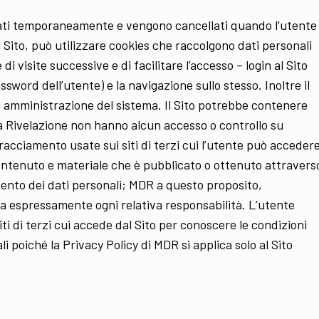
zzati temporaneamente e vengono cancellati quando l’utente
al Sito, può utilizzare cookies che raccolgono dati personali
 di visite successive e di facilitare l’accesso – login al Sito
ord dell’utente) e la navigazione sullo stesso. Inoltre il
 di amministrazione del sistema. Il Sito potrebbe contenere
vina Rivelazione non hanno alcun accesso o controllo su
racciamento usate sui siti di terzi cui l’utente può acceder
i contenuto e materiale che è pubblicato o ottenuto attravers
tamento dei dati personali; MDR a questo proposito,
lina espressamente ogni relativa responsabilità. L’utente
iti di terzi cui accede dal Sito per conoscere le condizioni
li poiché la Privacy Policy di MDR si applica solo al Sito