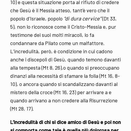
10) e questa situazione porta al rifiuto di credere
che Gesù è il Messia atteso, tant’è vero che il
popolo d’Israele, popolo
“di dura cervice”
(Dt 33,
5), non lo riconosce come il Cristo-Messia e, pur
testimone dei suoi molti miracoli, lo fa
condannare da Pilato come un malfattore.
L’incredulità, però, è condizione in cui cadono
anche i discepoli di Gesù, quando temono davanti
alla tempesta (Mt 8, 26),o quando si preoccupano
dinanzi alla necessità di sfamare la folla (Mt 16, 8-
10), o ancora quando si scandalizzano davanti al
mistero della croce (Mt 16, 23) per arrivare a e
quando arrivano a non credere alla Risurrezione
(Mt 28, 17).
L’incredulità di chi si dice amico di Gesù e poi non
si comporta come tale è quella più dolorosa per