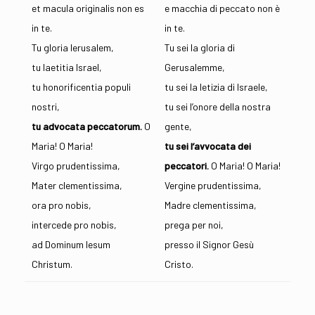
et macula originalis non es
e macchia di peccato non è
in te.
in te.
Tu gloria Ierusalem,
Tu sei la gloria di
tu laetitia Israel,
Gerusalemme,
tu honorificentia populi
tu sei la letizia di Israele,
nostri,
tu sei l’onore della nostra
tu advocata peccatorum.
O
gente,
Maria! O Maria!
tu sei l’avvocata dei
Virgo prudentissima,
peccatori.
O Maria! O Maria!
Mater clementissima,
Vergine prudentissima,
ora pro nobis,
Madre clementissima,
intercede pro nobis,
prega per noi,
ad Dominum Iesum
presso il Signor Gesù
Christum.
Cristo.