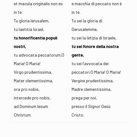
et macula originalis non es
e macchia di peccato non è
in te.
in te.
Tu gloria Ierusalem,
Tu sei la gloria di
tu laetitia Israel,
Gerusalemme,
tu honorificentia populi
tu sei la letizia di Israele,
nostri,
tu sei l’onore della nostra
tu advocata peccatorum.O
gente,
Maria! O Maria!
tu sei l’avvocata dei
Virgo prudentissima,
peccatori.O Maria! O Maria!
Mater clementissima,
Vergine prudentissima,
ora pro nobis,
Madre clementissima,
intercede pro nobis,
prega per noi,
ad Dominum Iesum
presso il Signor Gesù
Christum.
Cristo.