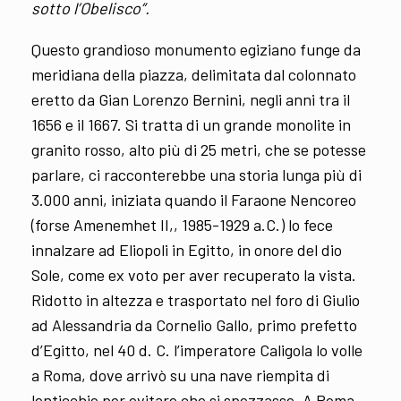
sotto l’Obelisco”.
Questo grandioso monumento egiziano funge da
meridiana della piazza, delimitata dal colonnato
eretto da Gian Lorenzo Bernini, negli anni tra il
1656 e il 1667. Si tratta di un grande monolite in
granito rosso, alto più di 25 metri, che se potesse
parlare, ci racconterebbe una storia lunga più di
3.000 anni, iniziata quando il Faraone Nencoreo
(forse Amenemhet II,, 1985-1929 a.C.) lo fece
innalzare ad Eliopoli in Egitto, in onore del dio
Sole, come ex voto per aver recuperato la vista.
Ridotto in altezza e trasportato nel foro di Giulio
ad Alessandria da Cornelio Gallo, primo prefetto
d’Egitto, nel 40 d. C. l’imperatore Caligola lo volle
a Roma, dove arrivò su una nave riempita di
lenticchie per evitare che si spezzasse. A Roma