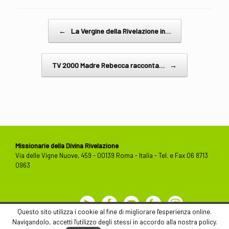
Post navigation
←
La Vergine della Rivelazione in…
TV 2000 Madre Rebecca racconta…
→
Missionarie della Divina Rivelazione
Via delle Vigne Nuove, 459 - 00139 Roma - Italia - Tel. e Fax 06 8713
0963
Youtube
Facebook
Contact
Flickr
Instagram
Us
Questo sito utilizza i cookie al fine di migliorare l'esperienza online.
Navigandolo, accetti l'utilizzo degli stessi in accordo alla nostra policy.