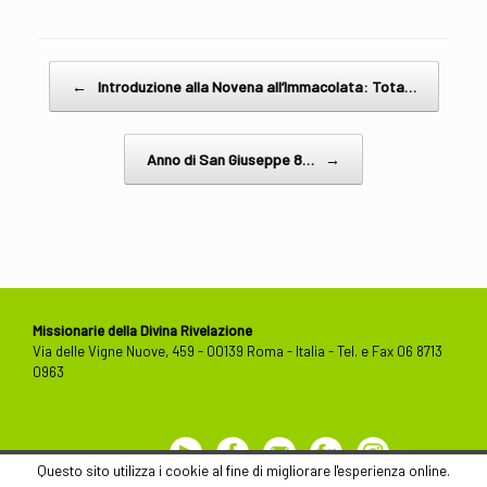
Post navigation
←
Introduzione alla Novena all’Immacolata: Tota…
Anno di San Giuseppe 8…
→
Missionarie della Divina Rivelazione
Via delle Vigne Nuove, 459 - 00139 Roma - Italia - Tel. e Fax 06 8713
0963
Youtube
Facebook
Contact
Flickr
Instagram
Us
Questo sito utilizza i cookie al fine di migliorare l'esperienza online.