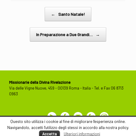
Post navigation
←
Santo Natale!
In Preparazione a Due Grandi…
→
Missionarie della Divina Rivelazione
Via delle Vigne Nuove, 459 - 00139 Roma - Italia - Tel. e Fax 06 8713
0963
Youtube
Facebook
Contact
Flickr
Instagram
Us
Questo sito utilizza i cookie al fine di migliorare l'esperienza online.
Navigandolo, accetti l'utilizzo degli stessi in accordo alla nostra policy.
Accetta
Ulteriori informazioni