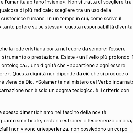
 e l'umanità abitano insieme». Non si tratta di scegliere tra
qualcosa di più radicale: scegliere tra un uso della
custodisce l'umano. In un tempo in cui, come scrive il
 tanto potere su se stessa», questa responsabilità diventa
he la fede cristiana porta nel cuore da sempre: l'essere
strumento o prestazione. Esiste «un livello più profondo, i
à ontologica», una dignità che «appartiene a ogni essere
ere». Questa dignità non dipende da ciò che si produce o
rché viene da Dio. «Solamente nel mistero del Verbo incarnat
ncarnazione non è solo un dogma teologico: è il criterio con
.
he spesso dimentichiamo nel fascino della novità
er quanto sofisticate, restano estranee all'esperienza umana,
ificiali) non vivono un'esperienza, non possiedono un corpo,