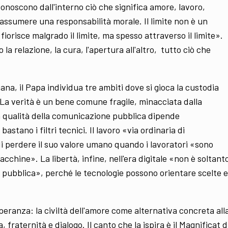
conoscono dall'interno ciò che significa amore, lavoro,
ssumere una responsabilità morale. Il limite non è un
iorisce malgrado il limite, ma spesso attraverso il limite».
 la relazione, la cura, l'apertura all'altro, tutto ciò che
na, il Papa individua tre ambiti dove si gioca la custodia
tà. La verità è un bene comune fragile, minacciata dalla
a qualità della comunicazione pubblica dipende
astano i filtri tecnici. Il lavoro «via ordinaria di
 di perdere il suo valore umano quando i lavoratori «sono
acchine». La libertà, infine, nell'era digitale «non è soltant
 pubblica», perché le tecnologie possono orientare scelte e
speranza: la civiltà dell'amore come alternativa concreta all
 fraternità e dialogo. Il canto che la ispira è il Magnificat d