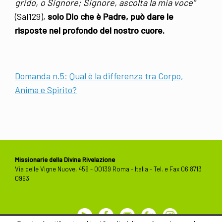
grido, o Signore; Signore, ascolta la mia voce”
(Sal129),
solo Dio che è Padre, può dare le
risposte nel profondo del nostro cuore.
Domanda n.5: Qual è la differenza tra Corpo,
Anima e Spirito?
Missionarie della Divina Rivelazione
Via delle Vigne Nuove, 459 - 00139 Roma - Italia - Tel. e Fax 06 8713
0963
Youtube
Facebook
Contact
Flickr
Instagram
Us