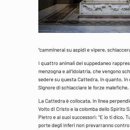
“camminerai su aspidi e vipere, schiaccerai
I quattro animali del suppedaneo rapprese
menzogna e all’idolatria, che vengono schi
sedere su questa Cattedra, in quanto, in q
Signore di schiacciare le forze malefiche,
La Cattedra è collocata, in linea perpend
Volto di Cristo e la colomba dello Spirito 
Pietro e ai suoi successori: “E io ti dico, 
porte degli inferi non prevarranno contro d