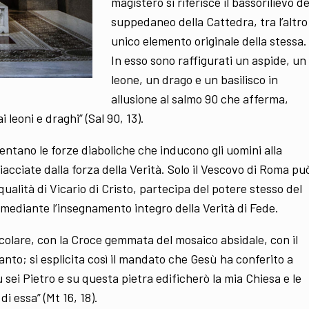
magistero si riferisce il bassorilievo de
suppedaneo della Cattedra, tra l’altro
unico elemento originale della stessa.
In esso sono raffigurati un aspide, un
leone, un drago e un basilisco in
allusione al salmo 90 che afferma,
 leoni e draghi” (Sal 90, 13).
ntano le forze diaboliche che inducono gli uomini alla
acciate dalla forza della Verità. Solo il Vescovo di Roma pu
ualità di Vicario di Cristo, partecipa del potere stesso del
 mediante l’insegnamento integro della Verità di Fede.
icolare, con la Croce gemmata del mosaico absidale, con il
Santo; si esplicita così il mandato che Gesù ha conferito a
Tu sei Pietro e su questa pietra edificherò la mia Chiesa e le
i essa” (Mt 16, 18).