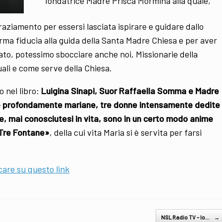
fondatrice Madre Prisca Mormina alla quale,
raziamento per essersi lasciata ispirare e guidare dallo
erma fiducia alla guida della Santa Madre Chiesa e per aver
iato, potessimo sbocciare anche noi, Missionarie della
uali e come serve della Chiesa.
 nel libro:
Luigina Sinapi, Suor Raffaella Somma e Madre
e profondamente mariane, tre donne intensamente dedite
he, mai conosciutesi in vita, sono in un certo modo anime
e Tre Fontane»
, della cui vita Maria si è servita per farsi
care su questo link
NSL Radio TV – Io…
→