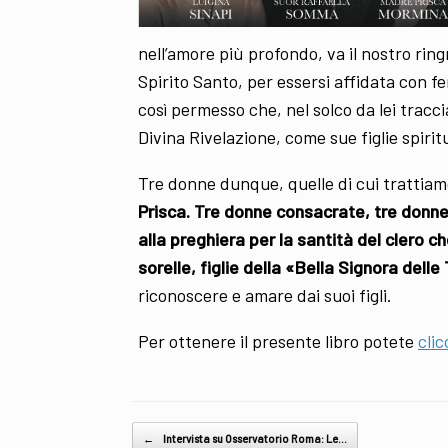
nell’amore più profondo, va il nostro ring
Spirito Santo, per essersi affidata con f
così permesso che, nel solco da lei tracc
Divina Rivelazione, come sue figlie spirit
Tre donne dunque, quelle di cui trattiamo
Prisca.
Tre donne consacrate, tre donn
alla preghiera per la santità del clero c
sorelle, figlie della «Bella Signora dell
riconoscere e amare dai suoi figli.
Per ottenere il presente libro potete
clic
Post navigation
←
Intervista su Osservatorio Roma: Le…