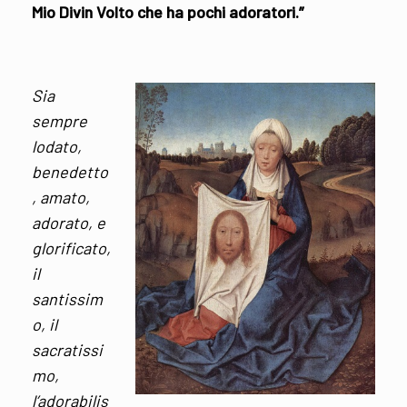
Mio Divin Volto che ha pochi adoratori.”
Sia
sempre
lodato,
benedetto
, amato,
adorato, e
glorificato,
il
santissim
o, il
sacratissi
mo,
l’adorabilis