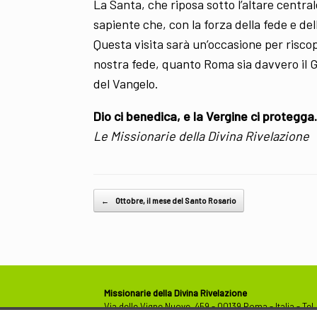
La Santa, che riposa sotto l’altare centra
sapiente che, con la forza della fede e del
Questa visita sarà un’occasione per riscopr
nostra fede, quanto Roma sia davvero il Gi
del Vangelo.
Dio ci benedica, e la Vergine ci protegga.
Le Missionarie della Divina Rivelazione
Post navigation
←
Ottobre, il mese del Santo Rosario
Missionarie della Divina Rivelazione
Via delle Vigne Nuove, 459 - 00139 Roma - Italia - Tel