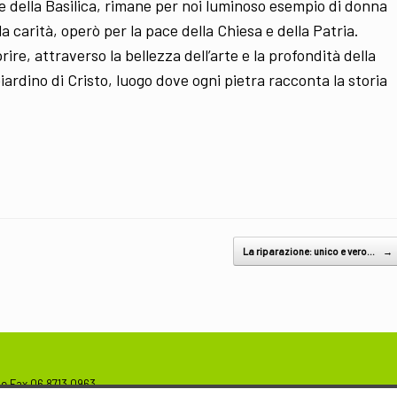
le della Basilica, rimane per noi luminoso esempio di donna
la carità, operò per la pace della Chiesa e della Patria.
ire, attraverso la bellezza dell’arte e la profondità della
ardino di Cristo, luogo dove ogni pietra racconta la storia
La riparazione: unico e vero…
→
. e Fax 06 8713 0963