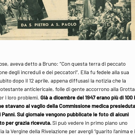
 cose, aveva detto a Bruno: “Con questa terra di peccato
ne degli increduli e dei peccatori”. Ella fu fedele alla sua
bito dopo il 12 aprile, appena diffusasi la notizia che la
testante anticlericale, folle di gente accorrono alla Grotta
er i loro problemi.
Già a dicembre del 1947 erano più di 100 i
 che stavano al vaglio della Commissione medica presiedut
 Panni. Sul giornale vengono pubblicate le foto di alcuni
nto per grazia ricevuta.
Si può vedere in primo piano uno
ia la Vergine della Rivelazione per avergli “guarito l’anima e i