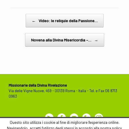
Post navigation
←
Video: le reliquie della Passione…
Novena alla Divina Misericordia –…
→
Missionarie della Divina Rivelazione
Via delle Vigne Nuove, 459 - 00139 Roma - Italia - Tel. e Fax 06 8713
0963
Youtube
Facebook
Contact
Flickr
Instagram
Us
Questo sito utilizza i cookie al fine di migliorare l'esperienza online.
Navigandolo, accetti l'utilizzo degli stessi in accordo alla nostra policy.