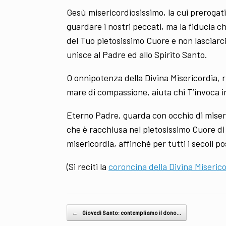
Gesù misericordiosissimo, la cui prerogat
guardare i nostri peccati, ma la fiducia c
del Tuo pietosissimo Cuore e non lasciarci 
unisce al Padre ed allo Spirito Santo.
O onnipotenza della Divina Misericordia, r
mare di compassione, aiuta chi T’invoca i
Eterno Padre, guarda con occhio di miseri
che è racchiusa nel pietosissimo Cuore di
misericordia, affinché per tutti i secoli 
(Si reciti la
coroncina della Divina Miseric
Post navigation
←
Giovedì Santo: contempliamo il dono…