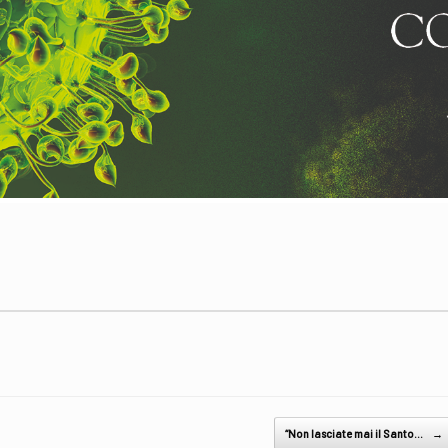
“Non lasciate mai il Santo…
→