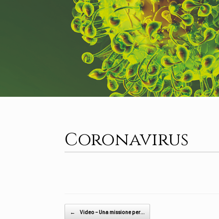
Coronavirus
Post navigation
←
Video – Una missione per…